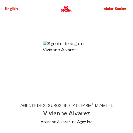
Pasar
al
English
Iniciar Sesión
contenido
principal
Comienzo
del
contenido
principal
®
AGENTE DE SEGUROS DE STATE FARM
,
MIAMI
, FL
Vivianne Alvarez
Vivianne Alvarez Ins Agcy Inc