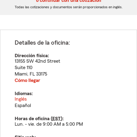
o continuar con una cotización
dígitos
dígitos
Todas las cotizaciones y documentos serán proporcionados en inglés.
Detalles de la oficina:
Dirección física:
13155 SW 42nd Street
Suite 110
Miami
,
FL
33175
Cómo llegar
Idiomas:
Inglés
Español
Horas de oficina (
EST
):
Lun. - vie. de 9:00 AM a 5:00 PM