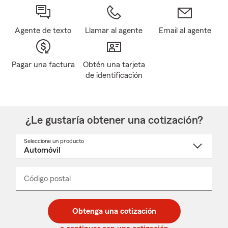
Agente de texto
Llamar al agente
Email al agente
Pagar una factura
Obtén una tarjeta
de identificación
¿Le gustaría obtener una cotización?
Seleccione un producto
Seleccione
un
nombre
de
producto
del
Código postal
Ingresa
Ingresa
_____
menú
un
un
desplegable
código
código
postal
postal
Obtenga una cotización
de
de
5
5